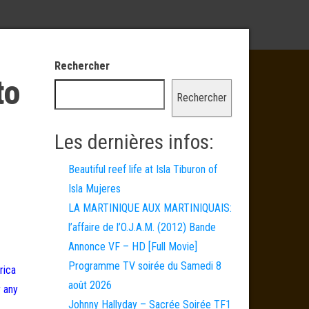
Rechercher
to
Rechercher
Les dernières infos:
Beautiful reef life at Isla Tiburon of
Isla Mujeres
LA MARTINIQUE AUX MARTINIQUAIS:
l’affaire de l’O.J.A.M. (2012) Bande
Annonce VF – HD [Full Movie]
Programme TV soirée du Samedi 8
rica
août 2026
r any
Johnny Hallyday – Sacrée Soirée TF1