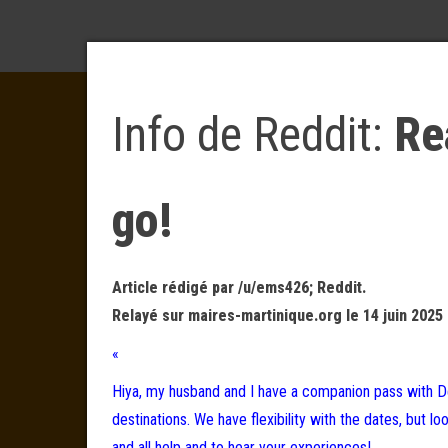
Info de Reddit:
Re
go!
Article rédigé par /u/ems426; Reddit.
Relayé sur maires-martinique.org le 14 juin 2025 
«
Hiya, my husband and I have a companion pass with Del
destinations. We have flexibility with the dates, but 
and all help and to hear your experiences!