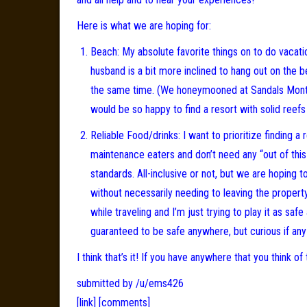
Here is what we are hoping for:
Beach: My absolute favorite things on to do vacat
husband is a bit more inclined to hang out on the b
the same time. (We honeymooned at Sandals Montego
would be so happy to find a resort with solid reefs
Reliable Food/drinks: I want to prioritize finding a
maintenance eaters and don’t need any “out of this
standards. All-inclusive or not, but we are hoping 
without necessarily needing to leaving the property
while traveling and I’m just trying to play it as sa
guaranteed to be safe anywhere, but curious if an
I think that’s it! If you have anywhere that you think o
submitted by /u/ems426
[link]
[comments]