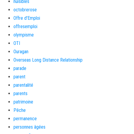
nuisibles
octobrerose
Offre d'Emploi
offresemploi
olympisme
OTI
Ouragan
Overseas Long Distance Relationship
parade
parent
parentalité
parents
patrimoine
Pêche
permanence
personnes âgées