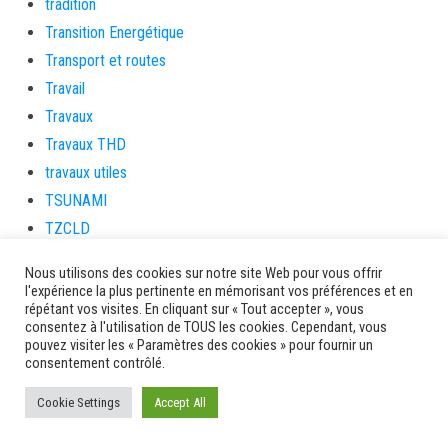
tradition
Transition Energétique
Transport et routes
Travail
Travaux
Travaux THD
travaux utiles
TSUNAMI
TZCLD
uncategorized
Nous utilisons des cookies sur notre site Web pour vous offrir
Venir en Martinique
l'expérience la plus pertinente en mémorisant vos préférences et en
répétant vos visites. En cliquant sur « Tout accepter », vous
Video
consentez à l'utilisation de TOUS les cookies. Cependant, vous
vidététladjéko
pouvez visiter les « Paramètres des cookies » pour fournir un
consentement contrôlé.
Vie Municipale
Viechere
Cookie Settings
Accept All
vigilanceROUGE