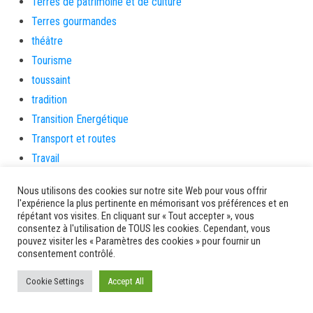
Terres de patrimoine et de culture
Terres gourmandes
théâtre
Tourisme
toussaint
tradition
Transition Energétique
Transport et routes
Travail
Travaux
Nous utilisons des cookies sur notre site Web pour vous offrir
Travaux THD
l'expérience la plus pertinente en mémorisant vos préférences et en
répétant vos visites. En cliquant sur « Tout accepter », vous
travaux utiles
consentez à l'utilisation de TOUS les cookies. Cependant, vous
TSUNAMI
pouvez visiter les « Paramètres des cookies » pour fournir un
consentement contrôlé.
TZCLD
uncategorized
Cookie Settings
Accept All
Venir en Martinique