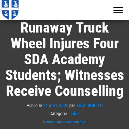
Echos de
Information
locale de
Martinique
Martinique
Runaway Truck
Wheel Injures Four
SDA Academy
Students; Witnesses
Receive Counselling
Publié le
24 mars 2025
par
Killian BOREZO
Catégorie :
Infos
Laisser un commentaire