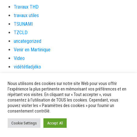
Travaux THD
travaux utiles
TSUNAMI
TZCLD
uncategorized
Venir en Martinique
Video
vidététladjéko
Vie Municipale
Nous utilisons des cookies sur notre site Web pour vous offrir
Viechere
l'expérience la plus pertinente en mémorisant vos préférences et en
vigilanceROUGE
répétant vos visites. En cliquant sur « Tout accepter », vous
consentez à l'utilisation de TOUS les cookies. Cependant, vous
Village artisanal
pouvez visiter les « Paramètres des cookies » pour fournir un
Village artisanal et commercial
consentement contrôlé.
ville de la trinité
Cookie Settings
Accept All
villedelesansesdarlet
voiles