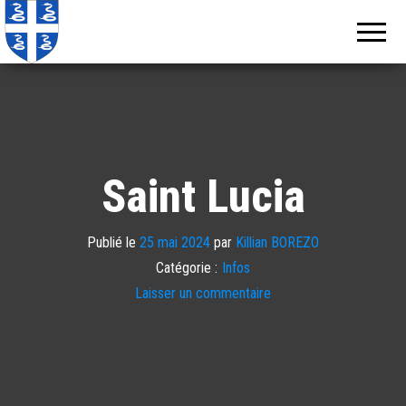
Echos de
Information
locale de
Martinique
Martinique
Saint Lucia
Publié le
25 mai 2024
par
Killian BOREZO
Catégorie :
Infos
Laisser un commentaire