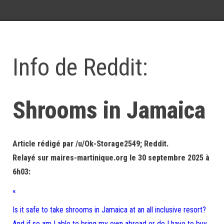
Info de Reddit:
Shrooms in Jamaica
Article rédigé par /u/Ok-Storage2549; Reddit.
Relayé sur maires-martinique.org le 30 septembre 2025 à
6h03:
«
Is it safe to take shrooms in Jamaica at an all inclusive resort?
And if so am I able to bring my own abroad or do I have to buy