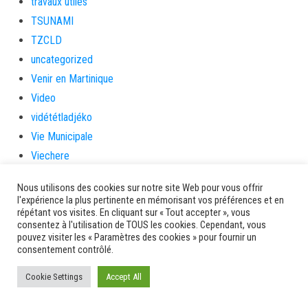
travaux utiles
TSUNAMI
TZCLD
uncategorized
Venir en Martinique
Video
vidététladjéko
Vie Municipale
Viechere
vigilanceROUGE
Nous utilisons des cookies sur notre site Web pour vous offrir
Village artisanal
l'expérience la plus pertinente en mémorisant vos préférences et en
répétant vos visites. En cliquant sur « Tout accepter », vous
Village artisanal et commercial
consentez à l'utilisation de TOUS les cookies. Cependant, vous
ville de la trinité
pouvez visiter les « Paramètres des cookies » pour fournir un
consentement contrôlé.
villedelesansesdarlet
voiles
Cookie Settings
Accept All
voitures en papier