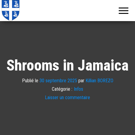
Echos de
Information
locale de
Martinique
Martinique
Shrooms in Jamaica
Publié le
30 septembre 2025
par
Killian BOREZO
Catégorie :
Infos
Laisser un commentaire