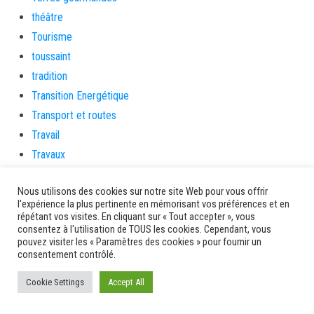
théâtre
Tourisme
toussaint
tradition
Transition Energétique
Transport et routes
Travail
Travaux
Travaux THD
Nous utilisons des cookies sur notre site Web pour vous offrir
travaux utiles
l'expérience la plus pertinente en mémorisant vos préférences et en
TSUNAMI
répétant vos visites. En cliquant sur « Tout accepter », vous
consentez à l'utilisation de TOUS les cookies. Cependant, vous
TZCLD
pouvez visiter les « Paramètres des cookies » pour fournir un
uncategorized
consentement contrôlé.
Venir en Martinique
Cookie Settings
Accept All
Video
vidététladjéko