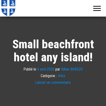
Echos de
Information
locale de
Martinique
Martinique
Small beachfront
hotel any island!
Publié le
9 avril 2026
par
Killian BOREZO
Catégorie :
Infos
Laisser un commentaire