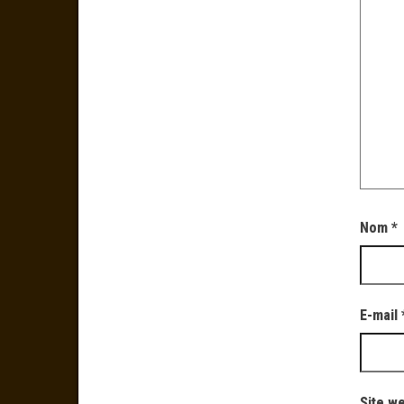
Nom
*
E-mail
Site w