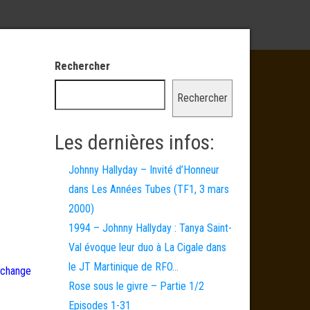
Rechercher
Rechercher
Les dernières infos:
Johnny Hallyday – Invité d’Honneur
dans Les Années Tubes (TF1, 3 mars
2000)
1994 – Johnny Hallyday : Tanya Saint-
Val évoque leur duo à La Cigale dans
le JT Martinique de RFO…
o change
Rose sous le givre – Partie 1/2
Episodes 1-31