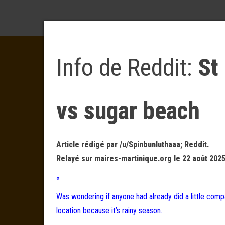
Info de Reddit:
St
vs sugar beach
Article rédigé par /u/Spinbunluthaaa; Reddit.
Relayé sur maires-martinique.org le 22 août 2025
«
Was wondering if anyone had already did a little com
location because it’s rainy season.