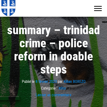
Echos de
Information
locale de
Martinique
Martinique
summary – trinidad
crime – police
reform in doable
steps
Publié le
8 février 2023
par
Killian BOREZO
Catégorie :
Infos
Laisser un commentaire