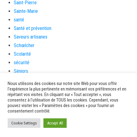
Saint-Pierre
Sainte-Marie
santé
Santé et prévention
Saveurs artisanes
Schœlcher
Scolarité
sécurité
Séniors
Service culture, sport et associations
Nous utilisons des cookies sur notre site Web pour vous offrir
Service de l'urbanisme
l'expérience la plus pertinente en mémorisant vos préférences et en
répétant vos visites. En cliquant sur « Tout accepter », vous
Services
consentez à l'utilisation de TOUS les cookies. Cependant, vous
sinistrés
pouvez visiter les « Paramètres des cookies » pour fournir un
consentement contrôlé.
social
Solidarité
Cookie Settings
Accept All
Solidarités