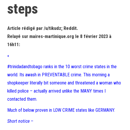
steps
Article rédigé par /u/tikudz; Reddit.
Relayé sur maires-martinique.org le 8 février 2023 à
16h11:
«
#trinidadandtobago ranks in the 10 worst crime states in the
world. Its awash in PREVENTABLE crime. This morning a
shopkeeper literally bit someone and threatened a woman who
killed police – actually arrived unlike the MANY times I
contacted them.
Much of below proven in LOW CRIME states like GERMANY.
Short notice
–