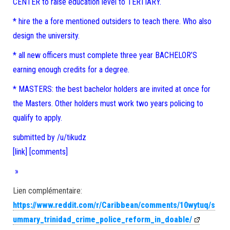
CENTER to raise education level to TERTIARY.
* hire the a fore mentioned outsiders to teach there. Who also
design the university.
* all new officers must complete three year BACHELOR’S
earning enough credits for a degree.
* MASTERS: the best bachelor holders are invited at once for
the Masters. Other holders must work two years policing to
qualify to apply.
submitted by /u/tikudz
[link]
[comments]
»
Lien complémentaire:
https://www.reddit.com/r/Caribbean/comments/10wytuq/s
ummary_trinidad_crime_police_reform_in_doable/