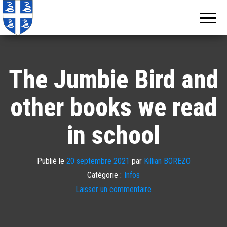
Echos de
Information
locale de
Martinique
Martinique
The Jumbie Bird and
other books we read
in school
Publié le
20 septembre 2021
par
Killian BOREZO
Catégorie :
Infos
Laisser un commentaire