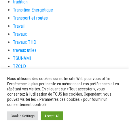
tradition
Transition Energétique
Transport et routes
Travail
Travaux
Travaux THD
travaux utiles
TSUNAMI
TZCLD
uncategorized
Nous utilisons des cookies sur notre site Web pour vous offrir
Venir en Martinique
l'expérience la plus pertinente en mémorisant vos préférences et en
répétant vos visites. En cliquant sur « Tout accepter », vous
Video
consentez à l'utilisation de TOUS les cookies. Cependant, vous
vidététladjéko
pouvez visiter les « Paramètres des cookies » pour fournir un
consentement contrôlé.
Vie Municipale
Viechere
Cookie Settings
Accept All
vigilanceROUGE