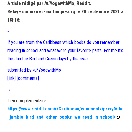
Article rédigé par /u/YogawithMo; Reddit.
Relayé sur maires-martinique.org le 20 septembre 2021 à
18h16:
«
If you are from the Caribbean which books do you remember
reading in school and what were your favorite parts. For me it’s
the Jumbie Bird and Green days by the river.
submitted by /u/YogawithMo
[link]
[comments]
»
Lien complémentaire:
https://www.reddit.com/r/Caribbean/comments/prxvy0/the
_jumbie_bird_and_other_books_we_read_in_school/