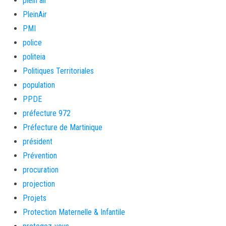
plein air
PleinAir
PMI
police
politeia
Politiques Territoriales
population
PPDE
préfecture 972
Préfecture de Martinique
président
Prévention
procuration
projection
Projets
Protection Maternelle & Infantile