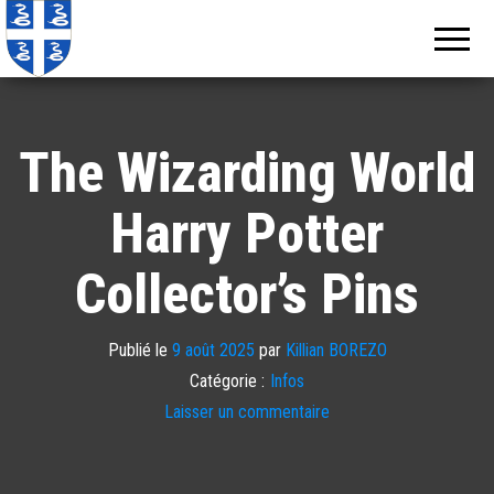
Echos de
Information
locale de
Martinique
Martinique
The Wizarding World
Harry Potter
Collector’s Pins
Publié le
9 août 2025
par
Killian BOREZO
Catégorie :
Infos
Laisser un commentaire