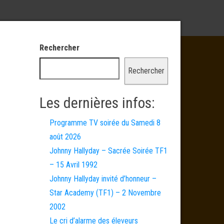
Rechercher
Rechercher
Les dernières infos:
Programme TV soirée du Samedi 8
août 2026
Johnny Hallyday – Sacrée Soirée TF1
– 15 Avril 1992
Johnny Hallyday invité d’honneur –
Star Academy (TF1) – 2 Novembre
2002
Le cri d’alarme des éleveurs