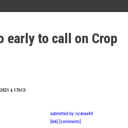
o early to call on Crop
2021 à 17h13:
submitted by /u/anax44
[link]
[comments]