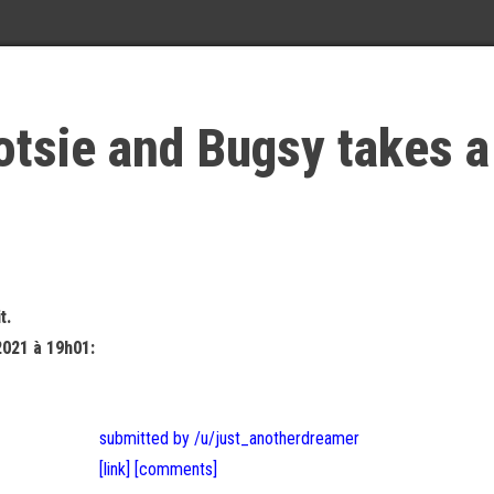
otsie and Bugsy takes a
t.
2021 à 19h01:
submitted by /u/just_anotherdreamer
[link]
[comments]