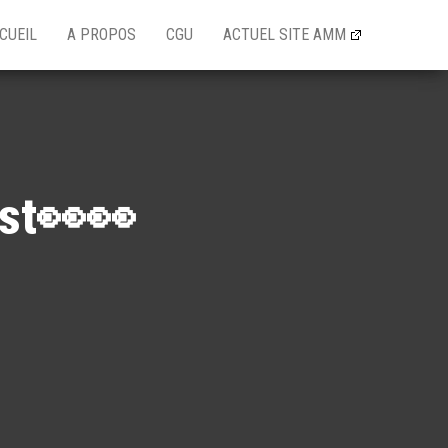
CUEIL
A PROPOS
CGU
ACTUEL SITE AMM
est👀👀