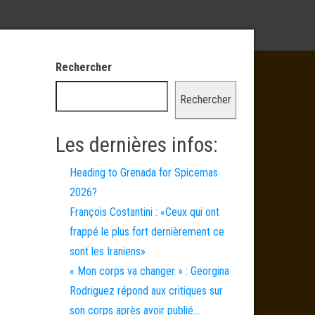
Rechercher
Rechercher
Les dernières infos:
Heading to Grenada for Spicemas
2026?
François Costantini : «Ceux qui ont
frappé le plus fort dernièrement ce
sont les Iraniens»
« Mon corps va changer » : Georgina
Rodriguez répond aux critiques sur
son corps après avoir publié…