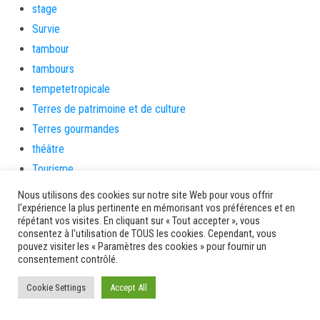
stage
Survie
tambour
tambours
tempetetropicale
Terres de patrimoine et de culture
Terres gourmandes
théâtre
Tourisme
toussaint
Nous utilisons des cookies sur notre site Web pour vous offrir
l'expérience la plus pertinente en mémorisant vos préférences et en
tradition
répétant vos visites. En cliquant sur « Tout accepter », vous
Transition Energétique
consentez à l'utilisation de TOUS les cookies. Cependant, vous
pouvez visiter les « Paramètres des cookies » pour fournir un
Transport et routes
consentement contrôlé.
Travail
Cookie Settings
Travaux
Accept All
Travaux THD