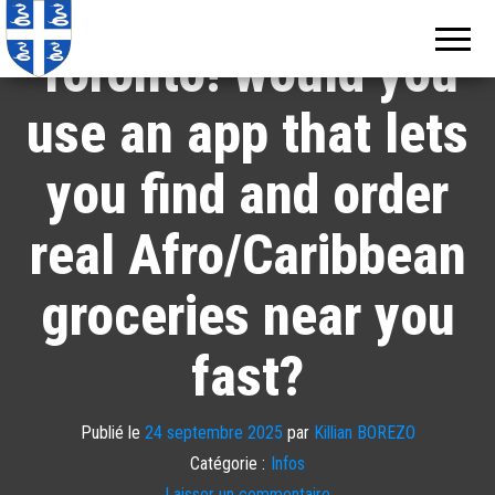
Echos de
Information
locale de
Martinique
Toronto! would you
Martinique
use an app that lets
you find and order
real Afro/Caribbean
groceries near you
fast?
Publié le
24 septembre 2025
par
Killian BOREZO
Catégorie :
Infos
Laisser un commentaire