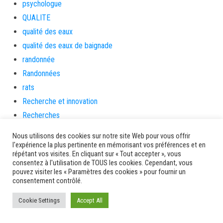
psychologue
QUALITE
qualité des eaux
qualité des eaux de baignade
randonnée
Randonnées
rats
Recherche et innovation
Recherches
Réconciliation
Nous utilisons des cookies sur notre site Web pour vous offrir
RenovFDF
l'expérience la plus pertinente en mémorisant vos préférences et en
répétant vos visites. En cliquant sur « Tout accepter », vous
République
consentez à l'utilisation de TOUS les cookies. Cependant, vous
Ressources humaines
pouvez visiter les « Paramètres des cookies » pour fournir un
consentement contrôlé.
Résultats des courses – PMU
réunion publique
Cookie Settings
Accept All
revolution