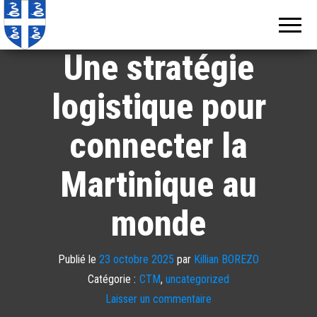
Echos de
Information
locale de
Martinique
Martinique
Une stratégie
logistique pour
connecter la
Martinique au
monde
Publié le
23 octobre 2025
par
Killian BOREZO
Catégorie :
CTM
,
uncategorized
Laisser un commentaire