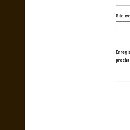
Site w
Enregi
procha