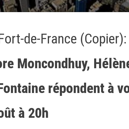
 Fort-de-France (Copier):
nore Moncondhuy, Hélèn
 Fontaine répondent à v
oût à 20h