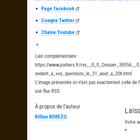
Page facebook
Compte Twitter
Chaîne Youtube
»
Lien complémentaire:
https://www.poitiers.fr/rss__0_0_Dossier_39556_
ondent_a_vos_questions_le_31_aout_a_20h.html
L’image présentée ici n’est pas exactement celle de l’
son flux RSS.
À propos de l’auteur
Lais
Killian BOREZO
Votre a
*