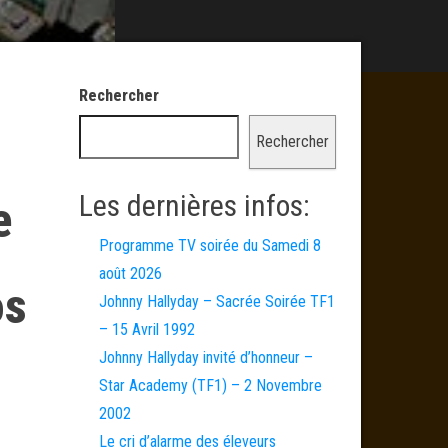
Rechercher
Rechercher
Les dernières infos:
e
Programme TV soirée du Samedi 8
août 2026
os
Johnny Hallyday – Sacrée Soirée TF1
– 15 Avril 1992
Johnny Hallyday invité d’honneur –
Star Academy (TF1) – 2 Novembre
2002
Le cri d’alarme des éleveurs