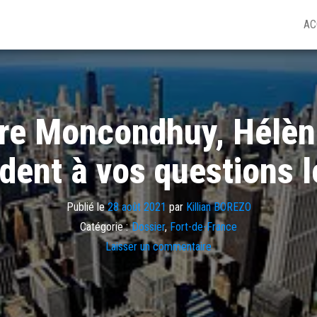
AC
ore Moncondhuy, Hélèn
dent à vos questions l
Publié le
28 août 2021
par
Killian BOREZO
Catégorie :
Dossier
,
Fort-de-France
Laisser un commentaire