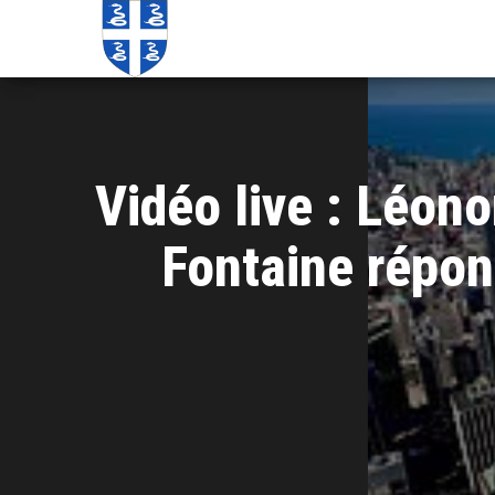
Echos de
Information
locale de
Martinique
Martinique
Vidéo live : Léon
Fontaine répon