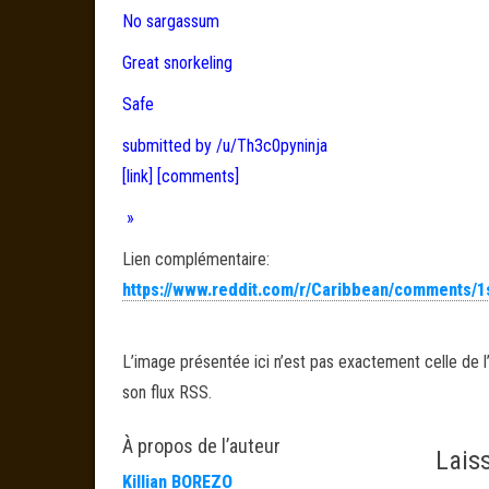
No sargassum
Great snorkeling
Safe
submitted by /u/Th3c0pyninja
[link]
[comments]
»
Lien complémentaire:
https://www.reddit.com/r/Caribbean/comments/1
L’image présentée ici n’est pas exactement celle de l’
son flux RSS.
À propos de l’auteur
Lais
Killian BOREZO