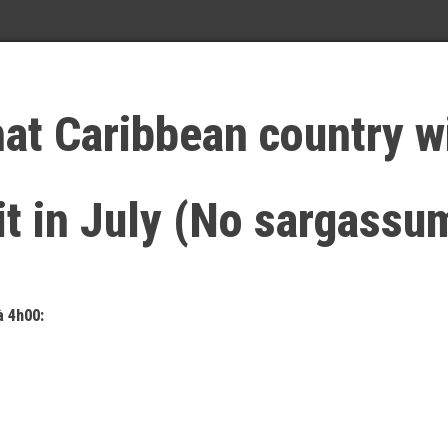
at Caribbean country wi
sit in July (No sargassu
à 4h00: