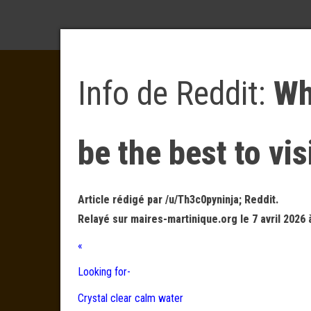
Info de Reddit:
Wh
be the best to vi
Article rédigé par /u/Th3c0pyninja; Reddit.
Relayé sur maires-martinique.org le 7 avril 2026 
«
Looking for-
Crystal clear calm water