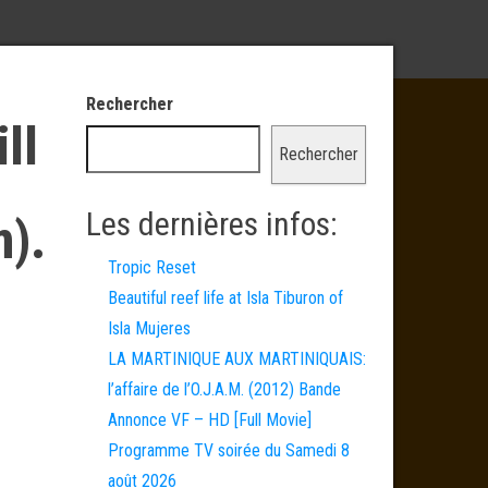
Rechercher
ll
Rechercher
Les dernières infos:
m).
Tropic Reset
Beautiful reef life at Isla Tiburon of
Isla Mujeres
LA MARTINIQUE AUX MARTINIQUAIS:
l’affaire de l’O.J.A.M. (2012) Bande
Annonce VF – HD [Full Movie]
Programme TV soirée du Samedi 8
août 2026