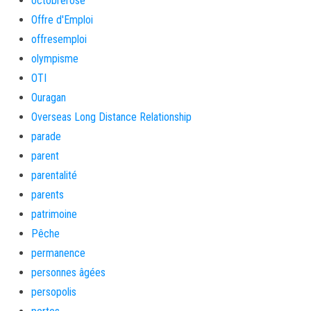
octobrerose
Offre d'Emploi
offresemploi
olympisme
OTI
Ouragan
Overseas Long Distance Relationship
parade
parent
parentalité
parents
patrimoine
Pêche
permanence
personnes âgées
persopolis