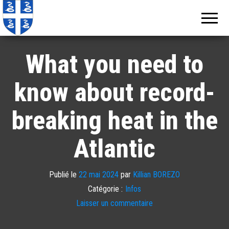
Echos de
Information
locale de
Martinique
Martinique
What you need to
know about record-
breaking heat in the
Atlantic
Publié le
22 mai 2024
par
Killian BOREZO
Catégorie :
Infos
Laisser un commentaire