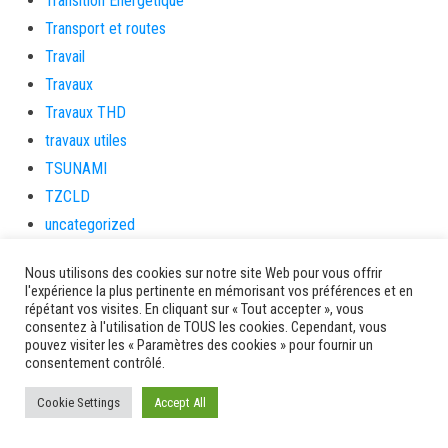
Transition Energétique
Transport et routes
Travail
Travaux
Travaux THD
travaux utiles
TSUNAMI
TZCLD
uncategorized
Venir en Martinique
Nous utilisons des cookies sur notre site Web pour vous offrir
Video
l'expérience la plus pertinente en mémorisant vos préférences et en
vidététladjéko
répétant vos visites. En cliquant sur « Tout accepter », vous
consentez à l'utilisation de TOUS les cookies. Cependant, vous
Vie Municipale
pouvez visiter les « Paramètres des cookies » pour fournir un
consentement contrôlé.
Viechere
vigilanceROUGE
Cookie Settings
Accept All
Village artisanal