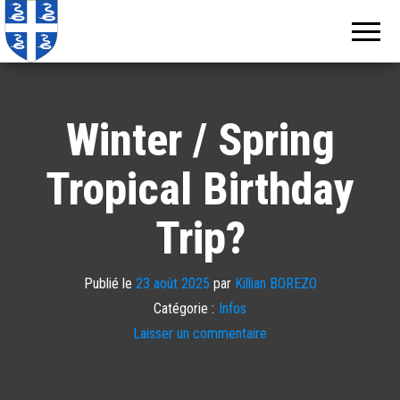
Echos de
Information
locale de
Martinique
Martinique
Winter / Spring
Tropical Birthday
Trip?
Publié le
23 août 2025
par
Killian BOREZO
Catégorie :
Infos
Laisser un commentaire