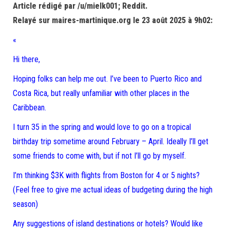
Article rédigé par /u/mielk001; Reddit.
Relayé sur maires-martinique.org le 23 août 2025 à 9h02:
«
Hi there,
Hoping folks can help me out. I’ve been to Puerto Rico and
Costa Rica, but really unfamiliar with other places in the
Caribbean.
I turn 35 in the spring and would love to go on a tropical
birthday trip sometime around February – April. Ideally I’ll get
some friends to come with, but if not I’ll go by myself.
I’m thinking $3K with flights from Boston for 4 or 5 nights?
(Feel free to give me actual ideas of budgeting during the high
season)
Any suggestions of island destinations or hotels? Would like