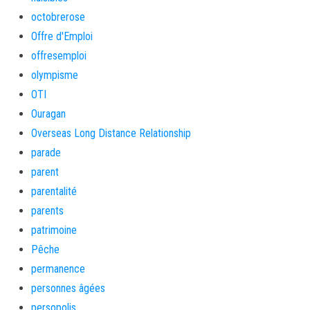
octobrerose
Offre d'Emploi
offresemploi
olympisme
OTI
Ouragan
Overseas Long Distance Relationship
parade
parent
parentalité
parents
patrimoine
Pêche
permanence
personnes âgées
persopolis