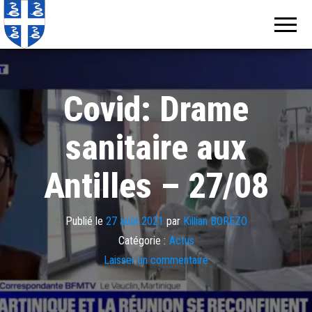
Echos de
Information
locale de
Martinique
Martinique
Covid: Drame
sanitaire aux
Antilles – 27/08
Publié le
27 août 2021
par
Killian BOREZO
Catégorie :
Actus
Laisser un commentaire