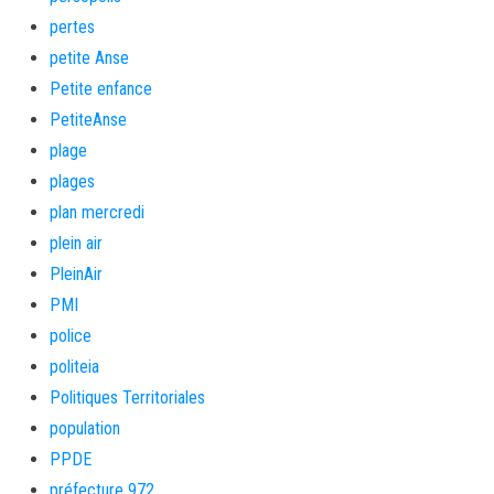
pertes
petite Anse
Petite enfance
PetiteAnse
plage
plages
plan mercredi
plein air
PleinAir
PMI
police
politeia
Politiques Territoriales
population
PPDE
préfecture 972