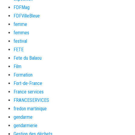
FDFMag
FDFVilleBleue
femme
femmes
festival
FETE
Fete du Balaou
Film
Formation
Fort-de-France
France services
FRANCESERVICES
fredon martinique
gendarme
gendarmerie
Gestion des déchets