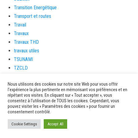
Transition Energétique
Transport et routes
Travail
Travaux
Travaux THD
travaux utiles
TSUNAMI
TZCLD
uncategorized
Nous utilisons des cookies sur notre site Web pour vous offrir
Venir en Martinique
l'expérience la plus pertinente en mémorisant vos préférences et en
Video
répétant vos visites. En cliquant sur « Tout accepter », vous
consentez à l'utilisation de TOUS les cookies. Cependant, vous
vidététladjéko
pouvez visiter les « Paramètres des cookies » pour fournir un
Vie Municipale
consentement contrôlé.
Viechere
Cookie Settings
Accept All
vigilanceROUGE
Village artisanal