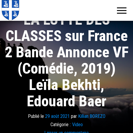
Echos de
Information
locale de
Martinique
LA LUTTE DES
Martinique
CLASSES sur France
2 Bande Annonce VF
(Comédie, 2019)
Leïla Bekhti,
Edouard Baer
Publié le
29 août 2021
par
Killian BOREZO
Catégorie :
Video
Laisser un commentaire