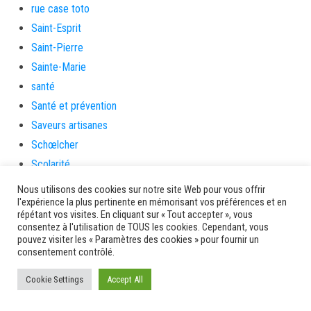
rue case toto
Saint-Esprit
Saint-Pierre
Sainte-Marie
santé
Santé et prévention
Saveurs artisanes
Schœlcher
Scolarité
sécurité
Nous utilisons des cookies sur notre site Web pour vous offrir
l'expérience la plus pertinente en mémorisant vos préférences et en
Séniors
répétant vos visites. En cliquant sur « Tout accepter », vous
Service culture, sport et associations
consentez à l'utilisation de TOUS les cookies. Cependant, vous
pouvez visiter les « Paramètres des cookies » pour fournir un
Service de l'urbanisme
consentement contrôlé.
Services
Cookie Settings
sinistrés
Accept All
social