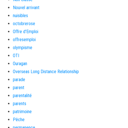
Nouvel arrivant
nuisibles
octobrerose
Offre d'Emploi
offresemploi
olympisme
OTI
Ouragan
Overseas Long Distance Relationship
parade
parent
parentalité
parents
patrimoine
Pêche
permanence