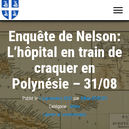
Echos de
Information
locale de
Martinique
Martinique
Enquête de Nelson:
L’hôpital en train de
craquer en
Polynésie – 31/08
Publié le
1 septembre 2021
par
Killian BOREZO
Catégorie :
Video
Laisser un commentaire