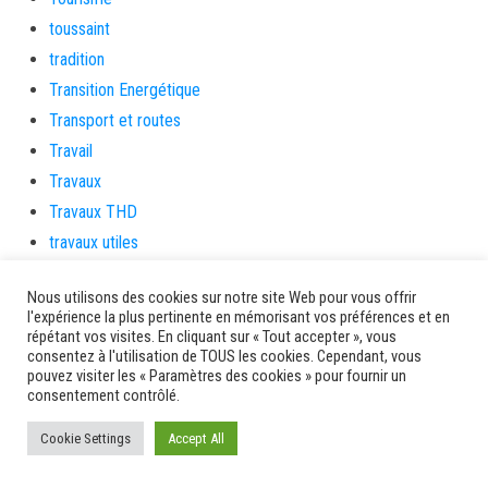
toussaint
tradition
Transition Energétique
Transport et routes
Travail
Travaux
Travaux THD
travaux utiles
TSUNAMI
Nous utilisons des cookies sur notre site Web pour vous offrir
TZCLD
l'expérience la plus pertinente en mémorisant vos préférences et en
uncategorized
répétant vos visites. En cliquant sur « Tout accepter », vous
consentez à l'utilisation de TOUS les cookies. Cependant, vous
Venir en Martinique
pouvez visiter les « Paramètres des cookies » pour fournir un
Video
consentement contrôlé.
vidététladjéko
Cookie Settings
Accept All
Vie Municipale
Viechere