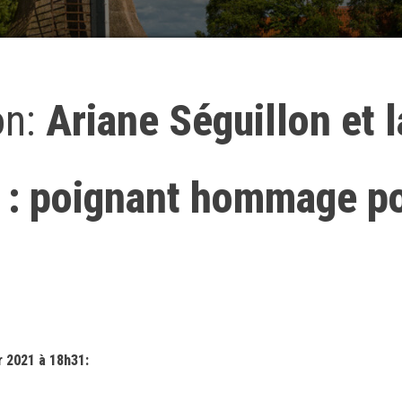
on:
Ariane Séguillon et l
e : poignant hommage p
 2021 à 18h31: