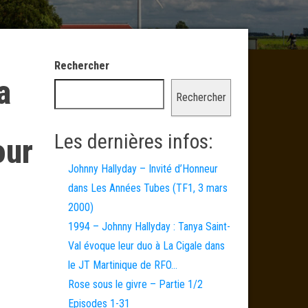
Rechercher
a
Rechercher
Les dernières infos:
our
Johnny Hallyday – Invité d’Honneur
dans Les Années Tubes (TF1, 3 mars
2000)
1994 – Johnny Hallyday : Tanya Saint-
Val évoque leur duo à La Cigale dans
le JT Martinique de RFO…
Rose sous le givre – Partie 1/2
Episodes 1-31