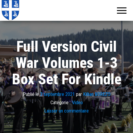
Echos de
Information
locale de
Martinique
Martinique
Full Version Civil
War Volumes 1-3
Box Set For Kindle
Publié le
3 septembre 2021
par
Killian BOREZO
Catégorie :
Video
Laisser un commentaire