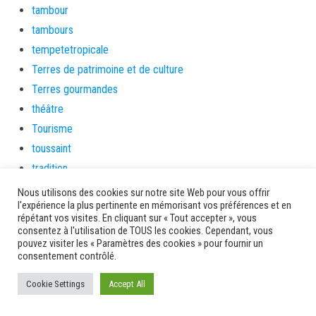
tambour
tambours
tempetetropicale
Terres de patrimoine et de culture
Terres gourmandes
théâtre
Tourisme
toussaint
tradition
Transition Energétique
Nous utilisons des cookies sur notre site Web pour vous offrir
l'expérience la plus pertinente en mémorisant vos préférences et en
Transport et routes
répétant vos visites. En cliquant sur « Tout accepter », vous
Travail
consentez à l'utilisation de TOUS les cookies. Cependant, vous
pouvez visiter les « Paramètres des cookies » pour fournir un
Travaux
consentement contrôlé.
Travaux THD
Cookie Settings
Accept All
travaux utiles
TSUNAMI