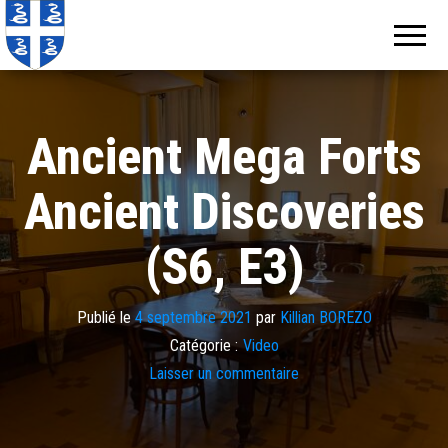
Echos de
Information
locale de
Martinique
Martinique
Ancient Mega Forts
Ancient Discoveries
(S6, E3)
Publié le
4 septembre 2021
par
Killian BOREZO
Catégorie :
Video
Laisser un commentaire