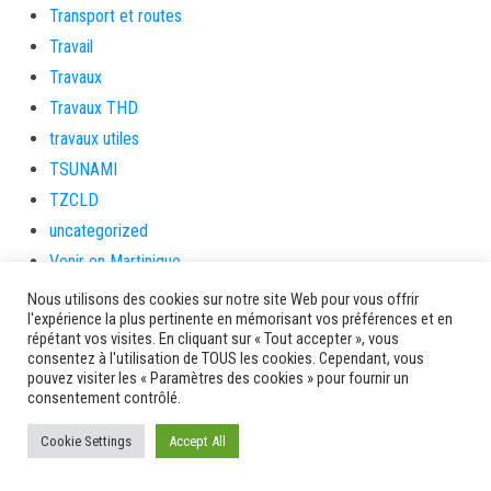
Transport et routes
Travail
Travaux
Travaux THD
travaux utiles
TSUNAMI
TZCLD
uncategorized
Venir en Martinique
Video
Nous utilisons des cookies sur notre site Web pour vous offrir
l'expérience la plus pertinente en mémorisant vos préférences et en
vidététladjéko
répétant vos visites. En cliquant sur « Tout accepter », vous
Vie Municipale
consentez à l'utilisation de TOUS les cookies. Cependant, vous
pouvez visiter les « Paramètres des cookies » pour fournir un
Viechere
consentement contrôlé.
vigilanceROUGE
Cookie Settings
Accept All
Village artisanal
Village artisanal et commercial