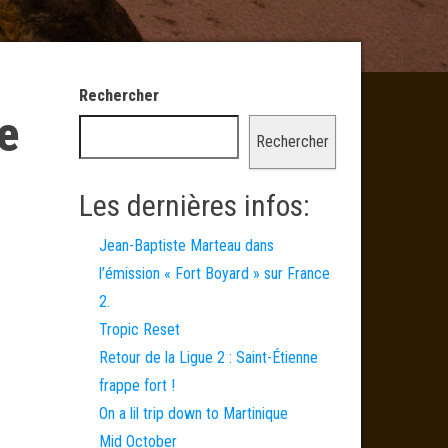
Rechercher
e
Rechercher
Les dernières infos:
Jean-Baptiste Marteau dans
l’émission « Fort Boyard » sur France
2.
Tropic Reset
Retour de la Ligue 2 : Saint-Étienne
frappe fort !
On a lil trip down to Martinique
Mid October