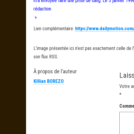
m’a envoyée faire une prise de sang. Le 5 janvier 1998,
rédaction
»
Lien complémentaire:
https://www.dailymotion.com
L’image présentée ici n’est pas exactement celle de l’
son flux RSS.
À propos de l’auteur
Lais
Killian BOREZO
Votre a
*
Comme