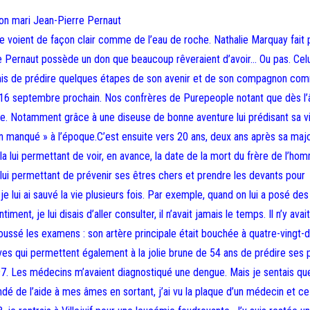
son mari Jean-Pierre Pernaut
 le voient de façon clair comme de l’eau de roche. Nathalie Marquay fait 
e Pernaut possède un don que beaucoup rêveraient d’avoir… Ou pas. Cel
permis de prédire quelques étapes de son avenir et de son compagnon co
e le 16 septembre prochain. Nos confrères de Purepeople notant que dès l
ce. Notamment grâce à une diseuse de bonne aventure lui prédisant sa vi
on manqué » à l’époque.C’est ensuite vers 20 ans, deux ans après sa majo
a lui permettant de voir, en avance, la date de la mort du frère de l’ho
 lui permettant de prévenir ses êtres chers et prendre les devants pour
 lui ai sauvé la vie plusieurs fois. Par exemple, quand on lui a posé des
ment, je lui disais d’aller consulter, il n’avait jamais le temps. Il n’y avait
ssé les examens : son artère principale était bouchée à quatre-vingt-di
rêves qui permettent également à la jolie brune de 54 ans de prédire ses
. Les médecins m’avaient diagnostiqué une dengue. Mais je sentais que
ndé de l’aide à mes âmes en sortant, j’ai vu la plaque d’un médecin et ce