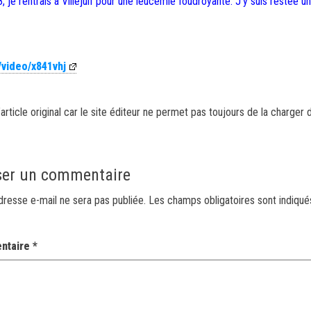
 je rentrais à Villejuif pour une leucémie foudroyante. J’y suis restée un
/video/x841vhj
article original car le site éditeur ne permet pas toujours de la charger 
ser un commentaire
dresse e-mail ne sera pas publiée.
Les champs obligatoires sont indiqu
ntaire
*