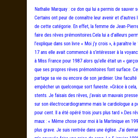
Nathalie Marquay : ce don qui lui a permis de sauver 
Certains ont peur de connaître leur avenir et d’autres
de cette catégorie. En effet, la femme de Jean-Pierr
faire des rêves prémonitoires.Cela lui a d’ailleurs 
l’explique dans son livre « Moi j’y crois », à paraîtr
17 ans elle avait commencé à s’intéresser à la voyan
à Miss France pour 1987 alors qu’elle était un « garç
que ses propres rêves prémonitoires font surface. Cel
partage sa vie ou encore de son jardinier. Une faculté
empêcher un quelconque sort funeste. »Grâce à cela, je
stents. Je faisais des rêves, j’avais un mauvais pressenti
sur son électrocardiogramme mais le cardiologue a pou
pour cent. Il a été opéré trois jours plus tard ».Des 
maux : « Même chose pour moi à la Martinique en 1997
plus grave. Je suis rentrée dans une église. J’ai dema