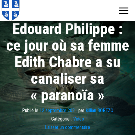
Echos de
Information
locale de
Martinique
Martinique
Edouard Philippe :
ce jour où sa femme
Edith Chabre a su
canaliser sa
« paranoïa »
Publié le
12 septembre 2021
par
Killian BOREZO
Catégorie :
Video
Laisser un commentaire