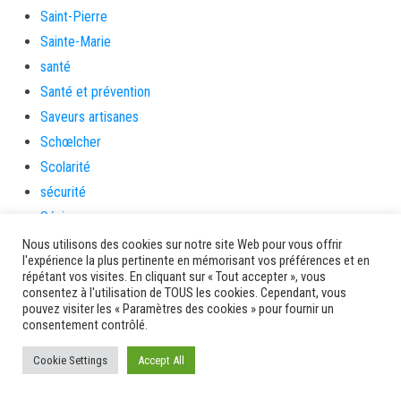
Saint-Pierre
Sainte-Marie
santé
Santé et prévention
Saveurs artisanes
Schœlcher
Scolarité
sécurité
Séniors
Service culture, sport et associations
Nous utilisons des cookies sur notre site Web pour vous offrir
l'expérience la plus pertinente en mémorisant vos préférences et en
Service de l'urbanisme
répétant vos visites. En cliquant sur « Tout accepter », vous
Services
consentez à l'utilisation de TOUS les cookies. Cependant, vous
pouvez visiter les « Paramètres des cookies » pour fournir un
sinistrés
consentement contrôlé.
social
Cookie Settings
Accept All
Solidarité
Solidarités