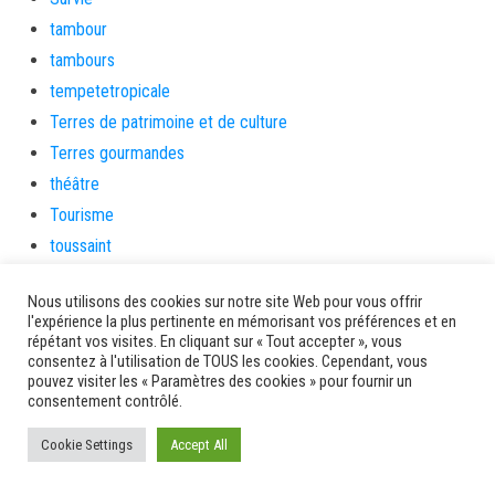
tambour
tambours
tempetetropicale
Terres de patrimoine et de culture
Terres gourmandes
théâtre
Tourisme
toussaint
tradition
Nous utilisons des cookies sur notre site Web pour vous offrir
Transition Energétique
l'expérience la plus pertinente en mémorisant vos préférences et en
Transport et routes
répétant vos visites. En cliquant sur « Tout accepter », vous
consentez à l'utilisation de TOUS les cookies. Cependant, vous
Travail
pouvez visiter les « Paramètres des cookies » pour fournir un
Travaux
consentement contrôlé.
Travaux THD
Cookie Settings
Accept All
travaux utiles
TSUNAMI