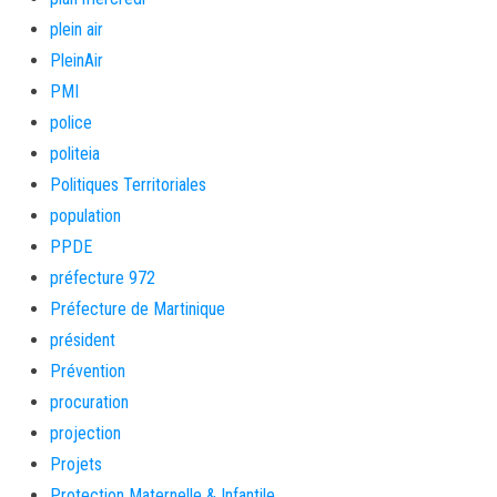
plein air
PleinAir
PMI
police
politeia
Politiques Territoriales
population
PPDE
préfecture 972
Préfecture de Martinique
président
Prévention
procuration
projection
Projets
Protection Maternelle & Infantile