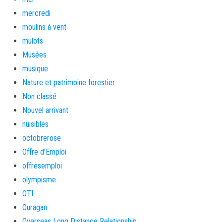
mercredi
moulins à vent
mulots
Musées
musique
Nature et patrimoine forestier
Non classé
Nouvel arrivant
nuisibles
octobrerose
Offre d'Emploi
offresemploi
olympisme
OTI
Ouragan
Overseas Long Distance Relationship