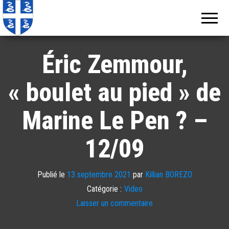
Echos de
Information
locale de
Martinique
Martinique
Éric Zemmour,
« boulet au pied » de
Marine Le Pen ? –
12/09
Publié le
13 septembre 2021
par
Killian BOREZO
Catégorie :
Video
Laisser un commentaire