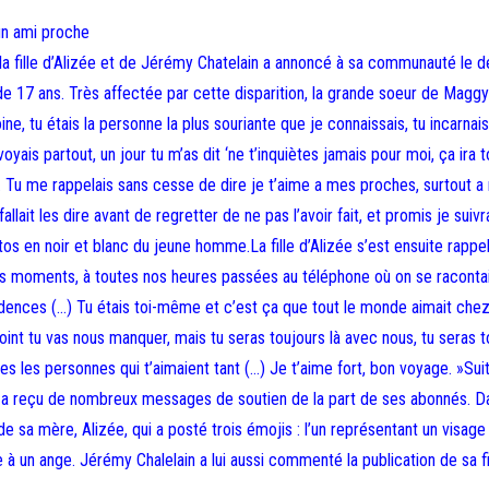
 un ami proche
 la fille d’Alizée et de Jérémy Chatelain a annoncé à sa communauté le 
e 17 ans. Très affectée par cette disparition, la grande soeur de Maggy
tu étais la personne la plus souriante que je connaissais, tu incarnais 
 voyais partout, un jour tu m’as dit ‘ne t’inquiètes jamais pour moi, ça ira 
été. Tu me rappelais sans cesse de dire je t’aime a mes proches, surtout a
allait les dire avant de regretter de ne pas l’avoir fait, et promis je suivr
otos en noir et blanc du jeune homme.La fille d’Alizée s’est ensuite rapp
ons moments, à toutes nos heures passées au téléphone où on se raconta
nfidences (…) Tu étais toi-même et c’est ça que tout le monde aimait chez 
 point tu vas nous manquer, mais tu seras toujours là avec nous, tu seras 
s les personnes qui t’aimaient tant (…) Je t’aime fort, bon voyage. »Sui
s a reçu de nombreux messages de soutien de la part de ses abonnés. D
e sa mère, Alizée, qui a posté trois émojis : l’un représentant un visage 
à un ange. Jérémy Chalelain a lui aussi commenté la publication de sa fil