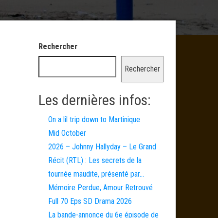
Rechercher
Rechercher
Les dernières infos:
On a lil trip down to Martinique
Mid October
2026 – Johnny Hallyday – Le Grand
Récit (RTL) : Les secrets de la
tournée maudite, présenté par…
Mémoire Perdue, Amour Retrouvé
Full 70 Eps SD Drama 2026
La bande-annonce du 6e épisode de