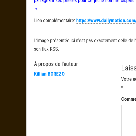
partageant ses prières pour ce jeune homme disparu.
»
Lien complémentaire:
https://www.dailymotion.com
L’image présentée ici n’est pas exactement celle de l’
son flux RSS.
À propos de l’auteur
Lais
Killian BOREZO
Votre a
*
Comme