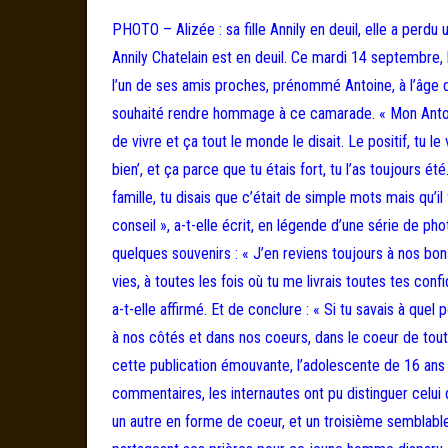
PHOTO – Alizée : sa fille Annily en deuil, elle a perdu
Annily Chatelain est en deuil. Ce mardi 14 septembre,
l’un de ses amis proches, prénommé Antoine, à l’âge d
souhaité rendre hommage à ce camarade. « Mon Antoine, 
de vivre et ça tout le monde le disait. Le positif, tu le
bien’, et ça parce que tu étais fort, tu l’as toujours 
famille, tu disais que c’était de simple mots mais qu’il f
conseil », a-t-elle écrit, en légende d’une série de ph
quelques souvenirs : « J’en reviens toujours à nos b
vies, à toutes les fois où tu me livrais toutes tes co
a-t-elle affirmé. Et de conclure : « Si tu savais à quel
à nos côtés et dans nos coeurs, dans le coeur de toute
cette publication émouvante, l’adolescente de 16 an
commentaires, les internautes ont pu distinguer celui d
un autre en forme de coeur, et un troisième semblable 