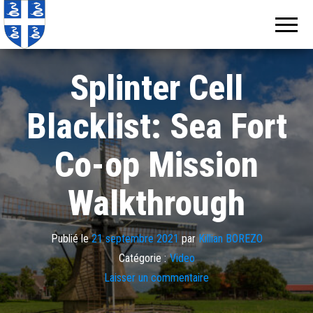
Echos de
Information
locale de
Martinique
Martinique
Splinter Cell
Blacklist: Sea Fort
Co-op Mission
Walkthrough
Publié le
21 septembre 2021
par
Killian BOREZO
Catégorie :
Video
Laisser un commentaire