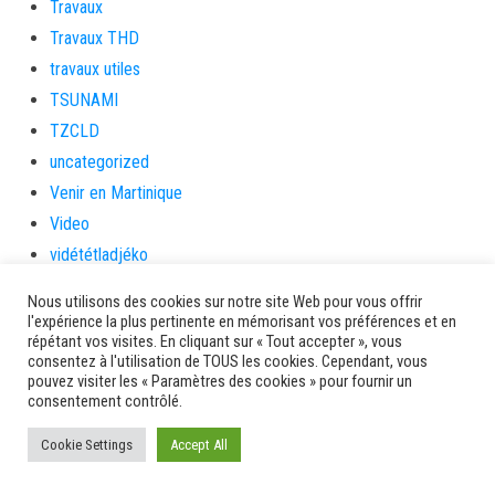
Travaux
Travaux THD
travaux utiles
TSUNAMI
TZCLD
uncategorized
Venir en Martinique
Video
vidététladjéko
Vie Municipale
Nous utilisons des cookies sur notre site Web pour vous offrir
Viechere
l'expérience la plus pertinente en mémorisant vos préférences et en
répétant vos visites. En cliquant sur « Tout accepter », vous
vigilanceROUGE
consentez à l'utilisation de TOUS les cookies. Cependant, vous
Village artisanal
pouvez visiter les « Paramètres des cookies » pour fournir un
consentement contrôlé.
Village artisanal et commercial
ville de la trinité
Cookie Settings
Accept All
villedelesansesdarlet