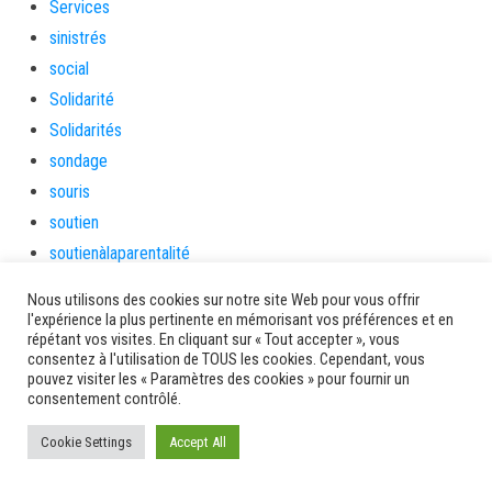
Services
sinistrés
social
Solidarité
Solidarités
sondage
souris
soutien
soutienàlaparentalité
Spectacle
Nous utilisons des cookies sur notre site Web pour vous offrir
Sport
l'expérience la plus pertinente en mémorisant vos préférences et en
répétant vos visites. En cliquant sur « Tout accepter », vous
Sports de nature
consentez à l'utilisation de TOUS les cookies. Cependant, vous
stage
pouvez visiter les « Paramètres des cookies » pour fournir un
consentement contrôlé.
Survie
tambour
Cookie Settings
Accept All
tambours