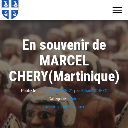
Echos de
Information
locale de
Martinique
Martinique
En souvenir de
MARCEL
CHERY(Martinique)
Publié le
22 septembre 2021
par
Killian BOREZO
Catégorie :
Video
Laisser un commentaire