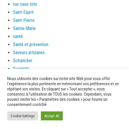
rue case toto
Saint-Esprit
Saint-Pierre
Sainte-Marie
santé
Santé et prévention
Saveurs artisanes
Schœlcher
Scolarité
sécurité
Nous utilisons des cookies sur notre site Web pour vous offrir
l'expérience la plus pertinente en mémorisant vos préférences et en
Séniors
répétant vos visites. En cliquant sur « Tout accepter », vous
Service culture, sport et associations
consentez à l'utilisation de TOUS les cookies. Cependant, vous
pouvez visiter les « Paramètres des cookies » pour fournir un
Service de l'urbanisme
consentement contrôlé.
Services
Cookie Settings
Accept All
sinistrés
social