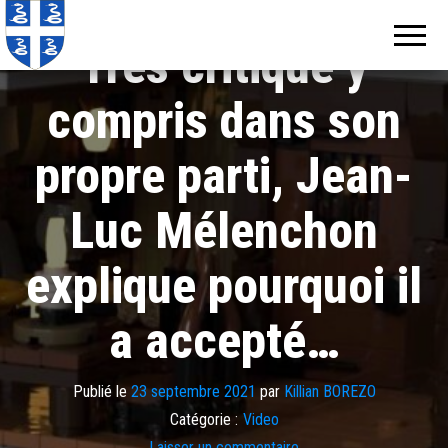
Echos de
Information
locale de
Martinique
Très critiqué y
Martinique
compris dans son
propre parti, Jean-
Luc Mélenchon
explique pourquoi il
a accepté…
Publié le
23 septembre 2021
par
Killian BOREZO
Catégorie :
Video
Laisser un commentaire