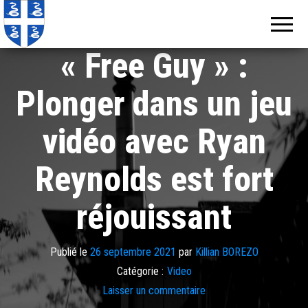
Echos de
Information
locale de
Martinique
Martinique
« Free Guy » :
Plonger dans un jeu
vidéo avec Ryan
Reynolds est fort
réjouissant
Publié le
26 septembre 2021
par
Killian BOREZO
Catégorie :
Video
Laisser un commentaire