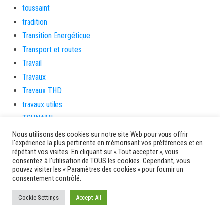
toussaint
tradition
Transition Energétique
Transport et routes
Travail
Travaux
Travaux THD
travaux utiles
TSUNAMI
TZCLD
Nous utilisons des cookies sur notre site Web pour vous offrir
l'expérience la plus pertinente en mémorisant vos préférences et en
uncategorized
répétant vos visites. En cliquant sur « Tout accepter », vous
Venir en Martinique
consentez à l'utilisation de TOUS les cookies. Cependant, vous
pouvez visiter les « Paramètres des cookies » pour fournir un
Video
consentement contrôlé.
vidététladjéko
Cookie Settings
Accept All
Vie Municipale
Viechere