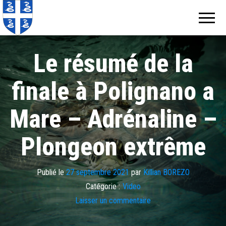
Echos de
Information
locale de
Martinique
Martinique
Le résumé de la
finale à Polignano a
Mare – Adrénaline –
Plongeon extrême
Publié le
27 septembre 2021
par
Killian BOREZO
Catégorie :
Video
Laisser un commentaire