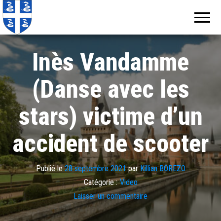
Echos de
Information
locale de
Martinique
Martinique
Inès Vandamme
(Danse avec les
stars) victime d’un
accident de scooter
Publié le
28 septembre 2021
par
Killian BOREZO
Catégorie :
Video
Laisser un commentaire