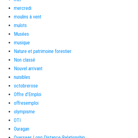
mercredi
moulins à vent
mulots
Musées
musique
Nature et patrimoine forestier
Non classé
Nouvel arrivant
nuisibles
octobrerose
Offre d'Emploi
offresemploi
olympisme
OTI
Ouragan
Overseas Long Distance Relationship