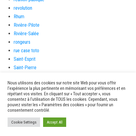
revolution
Rhum
Rivière-Pilote
Rivière-Salée
rongeurs
rue case toto
Saint-Esprit
Saint-Pierre
Sainte-Marie
Nous utilisons des cookies sur notre site Web pour vous offrir
santé
l'expérience la plus pertinente en mémorisant vos préférences et en
Santé et prévention
répétant vos visites. En cliquant sur « Tout accepter », vous
consentez à l'utilisation de TOUS les cookies. Cependant, vous
Saveurs artisanes
pouvez visiter les « Paramètres des cookies » pour fournir un
Schœlcher
consentement contrôlé.
Scolarité
Cookie Settings
Accept All
sécurité
Séniors