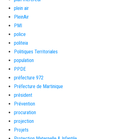
plein air
PleinAir
PMI
police
politeia
Politiques Territoriales
population
PPDE
préfecture 972
Préfecture de Martinique
président
Prévention
procuration
projection
Projets
Protection Maternelle & Infantile