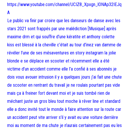
https://www.youtube.com/channel/UCIZ8_Xpxgn_lONAp32IEJq
A
Le public va finir par croire que les danseurs de danse avec les
stars 2021 sont frappés par une malédiction [Musique] après
maxime drm et qui souffre d’une kératite et anthony colette
kiss est blessé à la cheville c’était au tour d’inez van damme de
révéler l’une de ses mésaventures en story instagram la jolie
blonde e se déplace en scooter et récemment elle a été
victime d’un accident comme elle l’a confié à ses abonnés je
dois vous avouer intrusion il y a quelques jours j’ai fait une chute
de scooter en rentrant du travail je ne roulais pourtant pas vide
mais ça à freiner fort devant moi et je suis tombé rien de
méchant juste un gros bleu tout moche à rêver line et standard
elle a donc invité tout le monde à faire attention sur la route car
un accident peut vite arriver s’il y avait eu une voiture derrière
moi au moment de ma chute je n’aurais certainement pas eu les