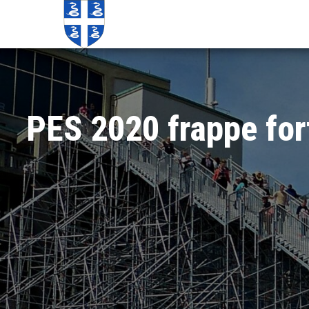
Echos de
Information
locale de
Martinique
Martinique
PES 2020 frappe for