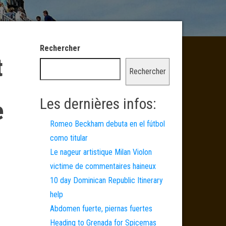
Rechercher
t
Rechercher
Les dernières infos:
e
Romeo Beckham debuta en el fútbol
como titular
Le nageur artistique Milan Violon
victime de commentaires haineux
10 day Dominican Republic Itinerary
help
Abdomen fuerte, piernas fuertes
Heading to Grenada for Spicemas