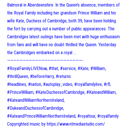
Balmoral in Aberdeenshire. In the Queen’s absence, members of
the Royal Family including her grandson Prince William and his
wife Kate, Duchess of Cambridge, both 39, have been holding
the fort by carrying out a number of public appearances. The
Cambridges latest outings have been met with huge enthusiasm
from fans and will have no doubt thrilled the Queen. Yesterday
the Cambridges embarked on a royal …
————————————————————————-
#RoyalFamilyLIVENow, #that, #service, #Kate, #William,
#thrillQueen, #beforeHarry, #returns
#headlines, #nation, #autoplay_video, #royalfamilylive, #rfl,
#PrinceWilliam, #KateDuchessofCambridge, #KateandWilliam,
#KateandWilliamNorthernIreland,
#DukeandDuchessofCambridge,
#KateandPrinceWilliamNorthernIreland, #royaltour, #royalfamily
Copyrighted music by https://www.ntmediastudio.com/