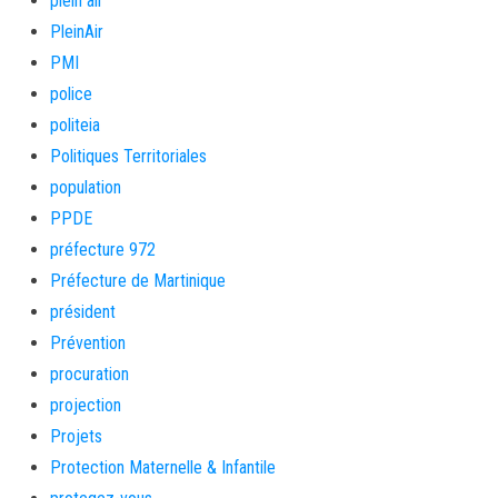
plein air
PleinAir
PMI
police
politeia
Politiques Territoriales
population
PPDE
préfecture 972
Préfecture de Martinique
président
Prévention
procuration
projection
Projets
Protection Maternelle & Infantile