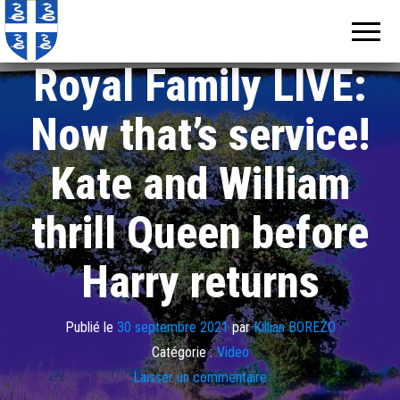
Echos de
Information
locale de
Martinique
Martinique
Royal Family LIVE:
Now that’s service!
Kate and William
thrill Queen before
Harry returns
Publié le
30 septembre 2021
par
Killian BOREZO
Catégorie :
Video
Laisser un commentaire