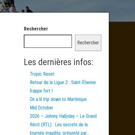
Rechercher
Rechercher
Les dernières infos:
Tropic Reset
Retour de la Ligue 2 : Saint-Étienne
frappe fort !
On a lil trip down to Martinique
Mid October
2026 – Johnny Hallyday – Le Grand
Récit (RTL) : Les secrets de la
tournée maudite, présenté par…