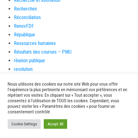
Recherche et innovation
Recherches
Réconciliation
RenovFDF
République
Ressources humaines
Résultats des courses – PMU
réunion publique
revolution
Rhum
Nous utilisons des cookies sur notre site Web pour vous offrir
Rivière-Pilote
l'expérience la plus pertinente en mémorisant vos préférences et en
Rivière-Salée
répétant vos visites. En cliquant sur « Tout accepter », vous
consentez à l'utilisation de TOUS les cookies. Cependant, vous
rongeurs
pouvez visiter les « Paramètres des cookies » pour fournir un
consentement contrôlé.
rue case toto
Saint-Esprit
Cookie Settings
Accept All
Saint-Pierre