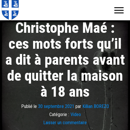
Echos de
Information
locale de
Martinique
Martinique
Christophe Maé :
ces mots forts qu’il
a dit à parents avant
de quitter la maison
à 18 ans
Publié le
30 septembre 2021
par
Killian BOREZO
Catégorie :
Video
Laisser un commentaire