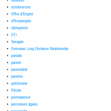
nuisibles
octobrerose
Offre d'Emploi
offresemploi
olympisme
OTI
Ouragan
Overseas Long Distance Relationship
parade
parent
parentalité
parents
patrimoine
Pêche
permanence
personnes âgées