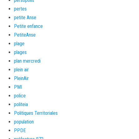
persopolis
pertes
petite Anse
Petite enfance
PetiteAnse
plage
plages
plan mercredi
plein air
PleinAir
PMI
police
politeia
Politiques Territoriales
population
PPDE