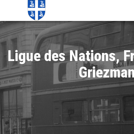
Echos de
Information
locale de
Martinique
Martinique
Ligue des Nations, 
Griezman