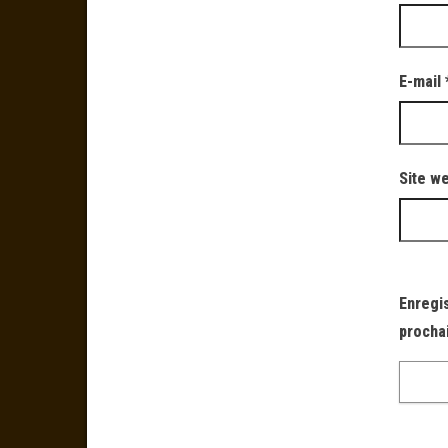
E-mail
Site w
Enregi
procha