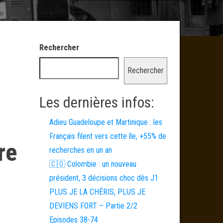
Rechercher
Rechercher
Les dernières infos:
Adieu Guadeloupe et Martinique : les
Français filent vers cette île, +55% de
re
recherches en un an
🇨🇴 Colombie : un nouveau
président, 3 décisions choc dès J1
PLUS JE LA CHÉRIS, PLUS JE
DEVIENS FORT – Partie 2/2
Episodes 38-74