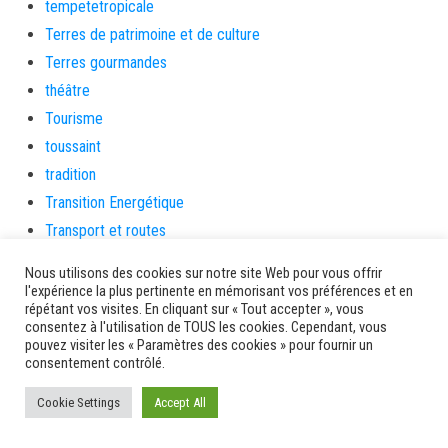
tempetetropicale
Terres de patrimoine et de culture
Terres gourmandes
théâtre
Tourisme
toussaint
tradition
Transition Energétique
Transport et routes
Travail
Nous utilisons des cookies sur notre site Web pour vous offrir
Travaux
l'expérience la plus pertinente en mémorisant vos préférences et en
répétant vos visites. En cliquant sur « Tout accepter », vous
Travaux THD
consentez à l'utilisation de TOUS les cookies. Cependant, vous
travaux utiles
pouvez visiter les « Paramètres des cookies » pour fournir un
consentement contrôlé.
TSUNAMI
TZCLD
Cookie Settings
Accept All
uncategorized