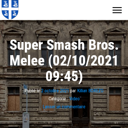
Echos de
Information
locale de
Martinique
Martinique
Super Smash Bros.
Melee (02/10/2021
09:45)
Publié le
2 octobre 2021
par
Killian BOREZO
Catégorie :
Video
Laisser un commentaire