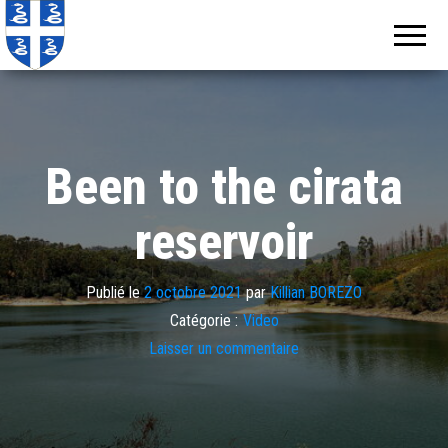
Echos de
Information
locale de
Martinique
Martinique
Been to the cirata
reservoir
Publié le
2 octobre 2021
par
Killian BOREZO
Catégorie :
Video
Laisser un commentaire