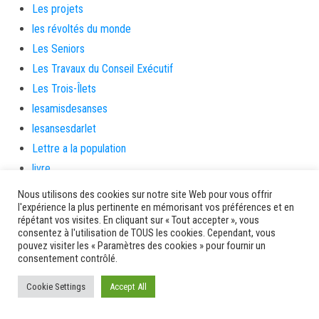
Les projets
les révoltés du monde
Les Seniors
Les Travaux du Conseil Exécutif
Les Trois-Îlets
lesamisdesanses
lesansesdarlet
Lettre a la population
livre
Location de voitures
Nous utilisons des cookies sur notre site Web pour vous offrir
l'expérience la plus pertinente en mémorisant vos préférences et en
Logement
répétant vos visites. En cliquant sur « Tout accepter », vous
Lycées
consentez à l'utilisation de TOUS les cookies. Cependant, vous
pouvez visiter les « Paramètres des cookies » pour fournir un
Macron
consentement contrôlé.
Mairie
Cookie Settings
maison de la famille et de la parentalité
Accept All
manifestation