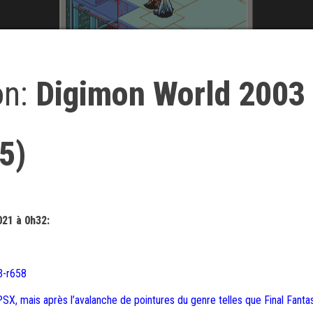
on:
Digimon World 2003
5)
021 à 0h32:
3-r658
 PSX, mais après l’avalanche de pointures du genre telles que Final Fanta