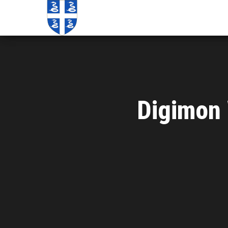
Echos de
Information
locale de
Martinique
Martinique
Digimon 