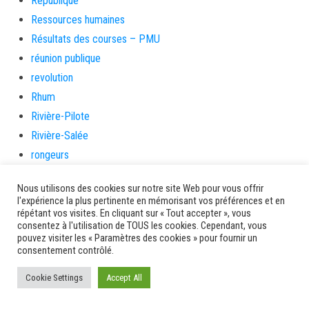
République
Ressources humaines
Résultats des courses – PMU
réunion publique
revolution
Rhum
Rivière-Pilote
Rivière-Salée
rongeurs
rue case toto
Nous utilisons des cookies sur notre site Web pour vous offrir
Saint-Esprit
l'expérience la plus pertinente en mémorisant vos préférences et en
Saint-Pierre
répétant vos visites. En cliquant sur « Tout accepter », vous
consentez à l'utilisation de TOUS les cookies. Cependant, vous
Sainte-Marie
pouvez visiter les « Paramètres des cookies » pour fournir un
consentement contrôlé.
santé
Santé et prévention
Cookie Settings
Accept All
Saveurs artisanes