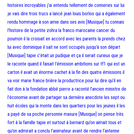
histoires incroyables j’ai entendu tellement de conneries sur lui
je vais dire trois trucs a lancé jean louis borloo qui a également
rendu hommage à son amie dans ses avis [Musique] tu connais
l’histoire de la petite zohra la franco marocaine cancer du
poumon il la croisait en accord avec les parents la prends chez
lui avec dominique il sait ne sont occupés jusqu’à son départ
[Musique] tapie c’était un pudique et ça il serait curieux que je
le raconte quand il faisait l’émission ambitions sur tf1 qui est un
carton il avait un énorme cachet à la fin des quatre émissions il
va voir marie france brière la productrice pour lui dire qu’il en
fait don à la fondation abbé pierre a raconté l’ancien ministre de
l’économie avant de partager sa dernière anecdote les sept ou
huit écoles qui la monte dans les quartiers pour les jeunes il les
a payé de sa poche personne masure [Musique] on pense très
fort à la famille tapie et surtout à bernard qu’on aimait tous et
qu’on admirait a conclu l’animateur avant de rendre l’antenne