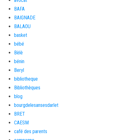
avocat
BAFA
BAIGNADE
BALAOU
basket
bébé
Bèlè
bénin
Beryl
bibliotheque
Bibliothèques
blog
bourgdelesansesdarlet
BRET
CAESM
café des parents