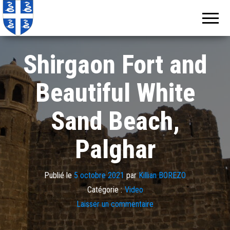
Echos de
Information
locale de
Martinique
Martinique
Shirgaon Fort and
Beautiful White
Sand Beach,
Palghar
Publié le
5 octobre 2021
par
Killian BOREZO
Catégorie :
Video
Laisser un commentaire