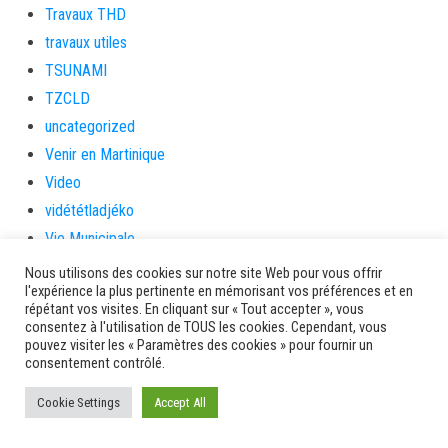
Travaux THD
travaux utiles
TSUNAMI
TZCLD
uncategorized
Venir en Martinique
Video
vidététladjéko
Vie Municipale
Viechere
Nous utilisons des cookies sur notre site Web pour vous offrir
l'expérience la plus pertinente en mémorisant vos préférences et en
vigilanceROUGE
répétant vos visites. En cliquant sur « Tout accepter », vous
Village artisanal
consentez à l'utilisation de TOUS les cookies. Cependant, vous
pouvez visiter les « Paramètres des cookies » pour fournir un
Village artisanal et commercial
consentement contrôlé.
ville de la trinité
Cookie Settings
Accept All
villedelesansesdarlet
voiles