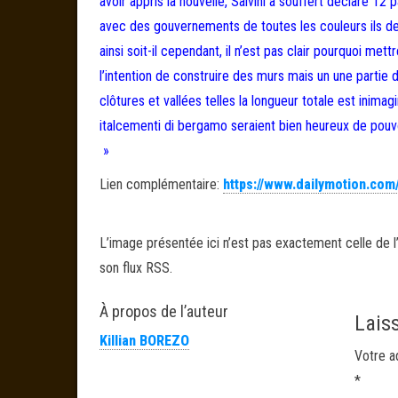
avoir appris la nouvelle, Salvini a souffert déclaré 12
avec des gouvernements de toutes les couleurs ils de
ainsi soit-il cependant, il n’est pas clair pourquoi met
l’intention de construire des murs mais un une partie 
clôtures et vallées telles la longueur totale est inim
italcementi di bergamo seraient bien heureux de pouv
»
Lien complémentaire:
https://www.dailymotion.com
L’image présentée ici n’est pas exactement celle de l’
son flux RSS.
À propos de l’auteur
Lais
Killian BOREZO
Votre a
*