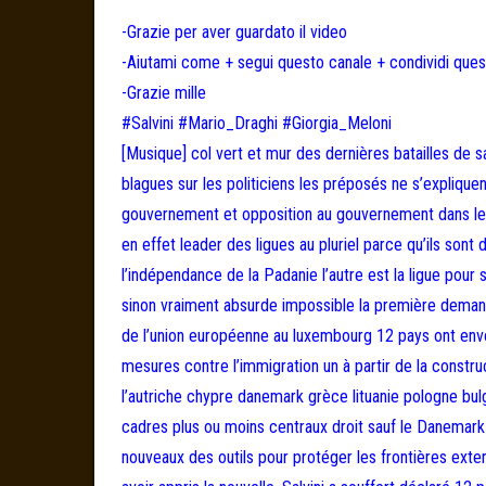
-Grazie per aver guardato il video
-Aiutami come + segui questo canale + condividi ques
-Grazie mille
#Salvini #Mario_Draghi #Giorgia_Meloni
[Musique] col vert et mur des dernières batailles de s
blagues sur les politiciens les préposés ne s’expliqu
gouvernement et opposition au gouvernement dans les d
en effet leader des ligues au pluriel parce qu’ils sont
l’indépendance de la Padanie l’autre est la ligue pour
sinon vraiment absurde impossible la première demande 
de l’union européenne au luxembourg 12 pays ont env
mesures contre l’immigration un à partir de la construc
l’autriche chypre danemark grèce lituanie pologne bul
cadres plus ou moins centraux droit sauf le Danemark
nouveaux des outils pour protéger les frontières ext