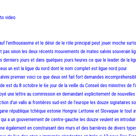
to video
auf l’enthousiasme et le désir de le rôle principal peut jouer moche surt
ent pas sinon les deux récents mouvements de mateo salvini souverain li
erniers jours et dans quelques jours heures ce que le leader de la ligu
 deux un est la ligue du nord dont le nom complet est ligue nord pour
 salvini premier voici ce que deux ont fait fort demandes incompréhensib
est du 8 octobre le 6e jour de la veille du Conseil des ministres de l’i
oyé une lettre au commission en demandant explicitement de nouvelles
tion d’un vallo ai frontières sud-est de l’europe les douze signataires so
garie république tchèque estonie Hongrie Lettonie et Slovaquie le tout 
 qui a un gouvernement de centre-gauche les douze veulent en introdui
erne également en construisant des murs et des barrières de divers type