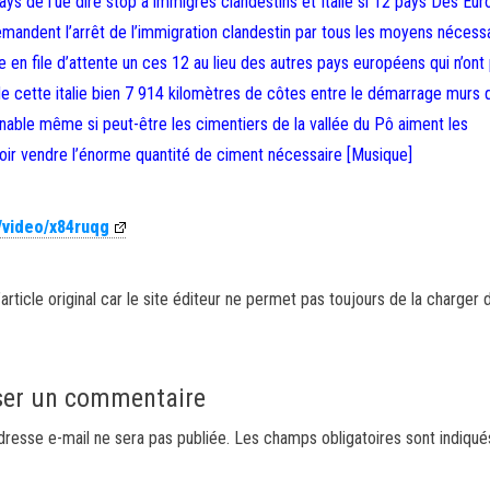
 pays de l’ue dire stop a immigrés clandestins et Italie si 12 pays Des Eu
mandent l’arrêt de l’immigration clandestin par tous les moyens nécess
tre en file d’attente un ces 12 au lieu des autres pays européens qui n’ont
de cette italie bien 7 914 kilomètres de côtes entre le démarrage murs d
aginable même si peut-être les cimentiers de la vallée du Pô aiment les
oir vendre l’énorme quantité de ciment nécessaire [Musique]
/video/x84ruqg
article original car le site éditeur ne permet pas toujours de la charger 
ser un commentaire
dresse e-mail ne sera pas publiée.
Les champs obligatoires sont indiqu