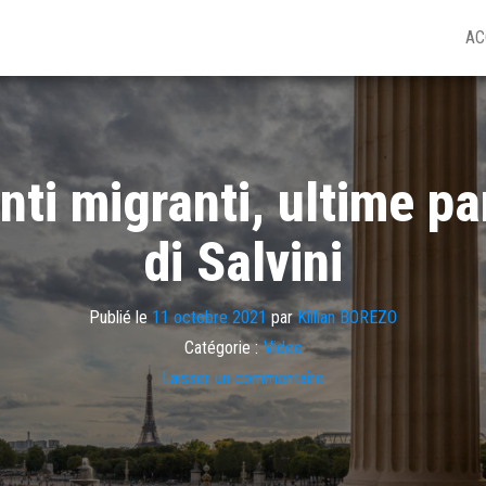
AC
i migranti, ultime paro
di Salvini
Publié le
11 octobre 2021
par
Killian BOREZO
Catégorie :
Video
Laisser un commentaire