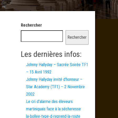
Rechercher
Rechercher
Les dernières infos:
Johnny Hallyday – Sacrée Soirée TF1
– 15 Avril 1992
Johnny Hallyday invité d’honneur –
Star Academy (TF1) – 2 Novembre
2002
Le cri d’alarme des éleveurs
martiniquais face à la sécheresse
la-bollee-type-d-reprend-la-route