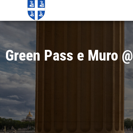
Echos de
Information
locale de
Martinique
Martinique
Green Pass e Muro @nt