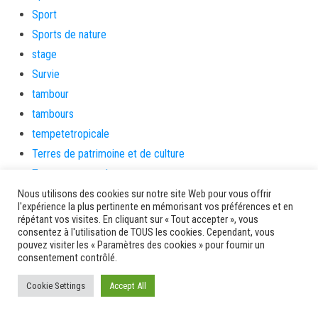
Sport
Sports de nature
stage
Survie
tambour
tambours
tempetetropicale
Terres de patrimoine et de culture
Terres gourmandes
théâtre
Nous utilisons des cookies sur notre site Web pour vous offrir
l'expérience la plus pertinente en mémorisant vos préférences et en
Tourisme
répétant vos visites. En cliquant sur « Tout accepter », vous
consentez à l'utilisation de TOUS les cookies. Cependant, vous
toussaint
pouvez visiter les « Paramètres des cookies » pour fournir un
tradition
consentement contrôlé.
Transition Energétique
Cookie Settings
Accept All
Transport et routes
Travail