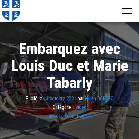
Echos de
Information
locale de
Martinique
Martinique
Embarquez avec
Louis Duc et Marie
Tabarly
Publié le
13 octobre 2021
par
Killian BOREZO
Catégorie :
Video
Laisser un commentaire