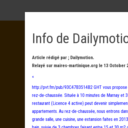
Info de Dailymoti
Article rédigé par ; Dailymotion.
Relayé sur maires-martinique.org le 13 October 
«
http://pvt.fm/pub/93C47B3514B2 GHT vous propose en
rez-de-chaussée. Située à 10 minutes de Marnay et 35
restaurant (Licence 4 active) peut devenir simplemen
appartements. Au rez-de-chaussée, nous entrons dans
grande salle, une cuisine, une extansion faites en 201
bain, suivie de 3 chambres faisant entre 15 et 30 m2 