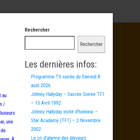
Rechercher
Rechercher
Les dernières infos:
Programme TV soirée du Samedi 8
août 2026
Johnny Hallyday – Sacrée Soirée TF1
t au
– 15 Avril 1992
n /
Johnny Hallyday invité d’honneur –
lusieurs
Star Academy (TF1) – 2 Novembre
ar, une
2002
 de
Le cri d’alarme des éleveurs
nager. À