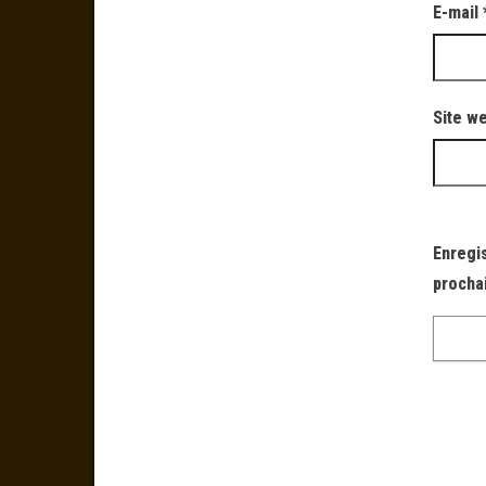
E-mail
Site w
Enregi
procha