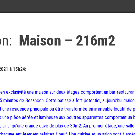
on:
Maison – 216m2
2021 à 15h24:
 exclusivité une maison sur deux étages comportant un bar-restauran
 minutes de Besançon. Cette batisse à fort potentiel, aujourd’hui maiso
t une résidence principale ou être transformée en immeuble locatif de p
 une pièce aérée et lumineuse aux poutres apparentes comportant un b
3, ainsi qu’une grande cave de plus de 30m2. Au premier étage, une salle
chacune entièrement refaites à neuf. Une cuisine et un salon sont à amé