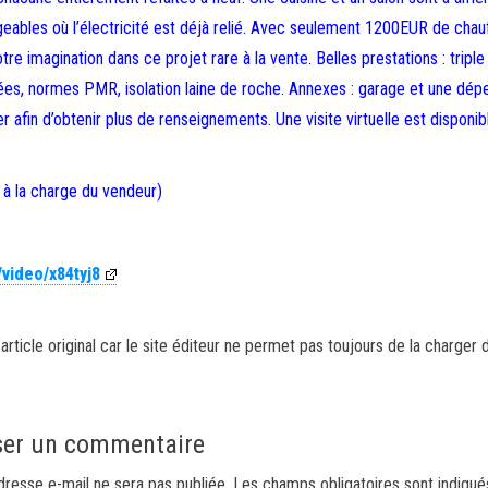
eables où l’électricité est déjà relié. Avec seulement 1200EUR de chau
re imagination dans ce projet rare à la vente. Belles prestations : triple
isées, normes PMR, isolation laine de roche. Annexes : garage et une dé
fin d’obtenir plus de renseignements. Une visite virtuelle est disponib
 à la charge du vendeur)
/video/x84tyj8
article original car le site éditeur ne permet pas toujours de la charger 
ser un commentaire
dresse e-mail ne sera pas publiée.
Les champs obligatoires sont indiqu