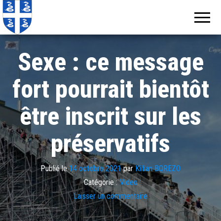
Echos de
Information
locale de
Martinique
Martinique
Sexe : ce message
fort pourrait bientôt
être inscrit sur les
préservatifs
Publié le
14 octobre 2021
par
Killian BOREZO
Catégorie :
Video
Laisser un commentaire