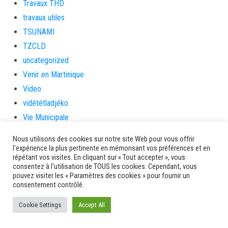
Travaux THD
travaux utiles
TSUNAMI
TZCLD
uncategorized
Venir en Martinique
Video
vidététladjéko
Vie Municipale
Viechere
Nous utilisons des cookies sur notre site Web pour vous offrir
vigilanceROUGE
l'expérience la plus pertinente en mémorisant vos préférences et en
répétant vos visites. En cliquant sur « Tout accepter », vous
Village artisanal
consentez à l'utilisation de TOUS les cookies. Cependant, vous
Village artisanal et commercial
pouvez visiter les « Paramètres des cookies » pour fournir un
consentement contrôlé.
ville de la trinité
villedelesansesdarlet
Cookie Settings
Accept All
voiles