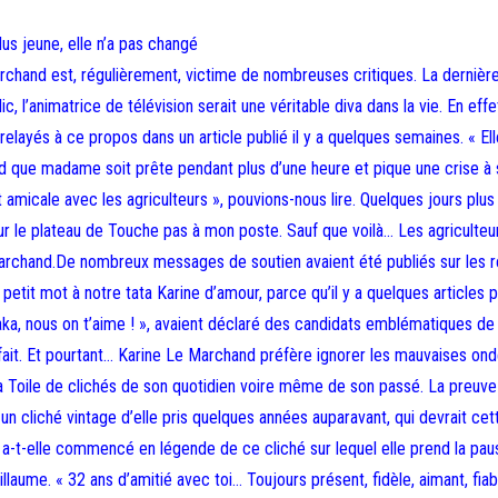
us jeune, elle n’a pas changé
rchand est, régulièrement, victime de nombreuses critiques. La dernièr
 l’animatrice de télévision serait une véritable diva dans la vie. En effe
yés à ce propos dans un article publié il y a quelques semaines. « Ell
d que madame soit prête pendant plus d’une heure et pique une crise à 
amicale avec les agriculteurs », pouvions-nous lire. Quelques jours plus 
 sur le plateau de Touche pas à mon poste. Sauf que voilà… Les agriculteu
archand.De nombreux messages de soutien avaient été publiés sur les 
un petit mot à notre tata Karine d’amour, parce qu’il y a quelques articles 
aka, nous on t’aime ! », avaient déclaré des candidats emblématiques de
fait. Et pourtant… Karine Le Marchand préfère ignorer les mauvaises ond
la Toile de clichés de son quotidien voire même de son passé. La preuv
cliché vintage d’elle pris quelques années auparavant, qui devrait cett
», a-t-elle commencé en légende de ce cliché sur lequel elle prend la pa
llaume. « 32 ans d’amitié avec toi… Toujours présent, fidèle, aimant, fiab