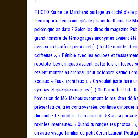
«
PHOTO Karine Le Marchand partage un cliché d’elle pl
Peu importe l’émission qu’elle présente, Karine Le Ma
polémique en date ? Selon les dires du magazine Public,
grand nombre de témoignages anonymes avaient été rela
avec son chauffeur personnel (…) tout le monde atten
coiffeuse », « Pénible avec les équipes et faussement 
rebelote. Les critiques avaient, cette fois-ci, fusées
étaient montés au créneau pour défendre Karine Lem
sociaux. « Faux, archi faux », « On voulait juste faire 
sympas et quelques inepties (…) On t’aime fort tata K
l’émission de M6..Malheureusement, le mal était déjà 
présentatrice, très controversée, continue d’inonder 
dimanche 17 octobre. La maman de 53 ans a partagé un 
ravir les internautes. « Quand tu ranges tes photos… 
un autre visage familier du petit écran Laurent Petitgui