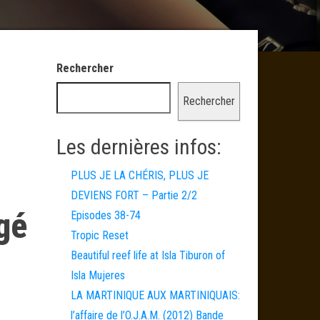
Rechercher
Rechercher
Les dernières infos:
PLUS JE LA CHÉRIS, PLUS JE
DEVIENS FORT – Partie 2/2
ngé
Episodes 38-74
Tropic Reset
Beautiful reef life at Isla Tiburon of
Isla Mujeres
LA MARTINIQUE AUX MARTINIQUAIS:
l’affaire de l’O.J.A.M. (2012) Bande