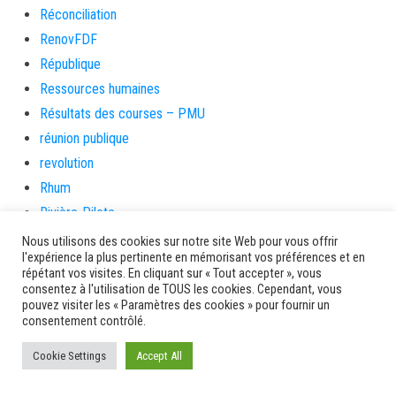
Réconciliation
RenovFDF
République
Ressources humaines
Résultats des courses – PMU
réunion publique
revolution
Rhum
Rivière-Pilote
Rivière-Salée
Nous utilisons des cookies sur notre site Web pour vous offrir
l'expérience la plus pertinente en mémorisant vos préférences et en
rongeurs
répétant vos visites. En cliquant sur « Tout accepter », vous
rue case toto
consentez à l'utilisation de TOUS les cookies. Cependant, vous
pouvez visiter les « Paramètres des cookies » pour fournir un
Saint-Esprit
consentement contrôlé.
Saint-Pierre
Cookie Settings
Accept All
Sainte-Marie
santé