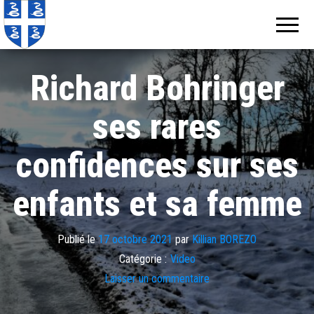
Echos de
Information
locale de
Martinique
Martinique
Richard Bohringer
ses rares
confidences sur ses
enfants et sa femme
Publié le
17 octobre 2021
par
Killian BOREZO
Catégorie :
Video
Laisser un commentaire