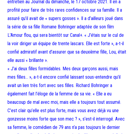
entretien au Journal du dimanche, le 17 octobre 2021. Il en a
profité pour faire de très rares confidences sur sa famille. Il a
assuré qu’il avait de « supers gosses ». Il a d’ailleurs joué dans
la série de sa fille Romane Bohringer adaptée de son film
L’Amour flou, qui sera bientôt sur Canal+. « J’étais sur le cul de
la voir diriger un équipe de trente lascars. Elle est forte », a-t-il
confié admiratif avant d’assurer que sa deuxième fille, Lou, était
elle aussi « brillante ».
« J’ai deux filles formidables. Mes deux garçons aussi, mais
mes filles… », a-t-il encore confié laissant sous-entendre qu’il
avait un lien très fort avec ses filles. Richard Bohringer a
également fait l’éloge de la femme de sa vie. « Elle a eu
beaucoup de mal avec moi, mais elle a toujours tout assumé.
C’est clair qu’elle est plus forte, mais vous avez déjà vu une
gonzesse moins forte que son mec ? », s’est-il interrogé. Avec
sa femme, le comédien de 79 ans n’a pas toujours le dernier